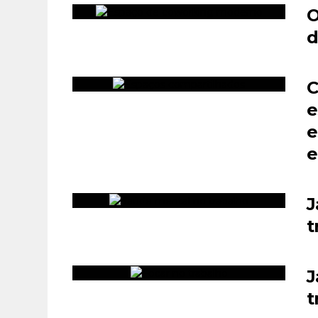
O
d
C
e
e
e
J
t
J
t