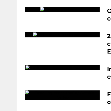
O
c
2
c
E
I
e
F
c