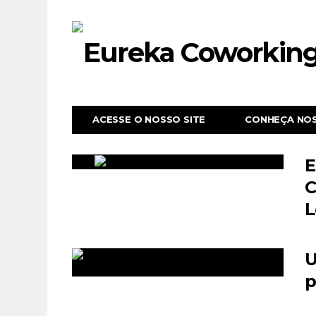
ACESSE O NOSSO SITE
CONHEÇA NO
E
C
L
U
p