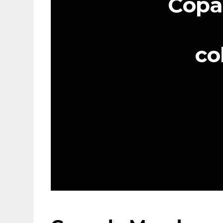
Copa
co