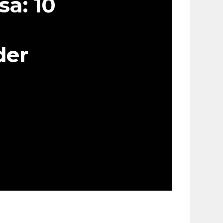
a: 10
der